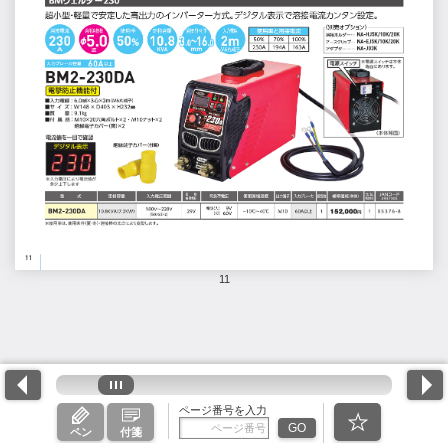
11
ページ番号を入力
GO
ペン
付箋