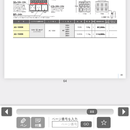
64
ページ番号を入力
GO
ペン
付箋