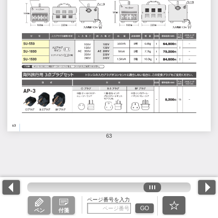
63
ページ番号を入力
GO
ペン
付箋