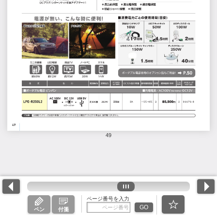
49
ページ番号を入力
GO
ペン
付箋