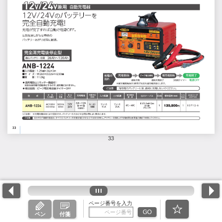
33
ページ番号を入力
GO
ペン
付箋