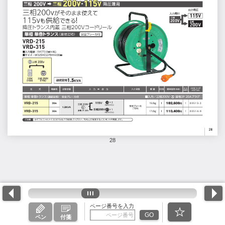
28
ページ番号を入力
GO
ペン
付箋