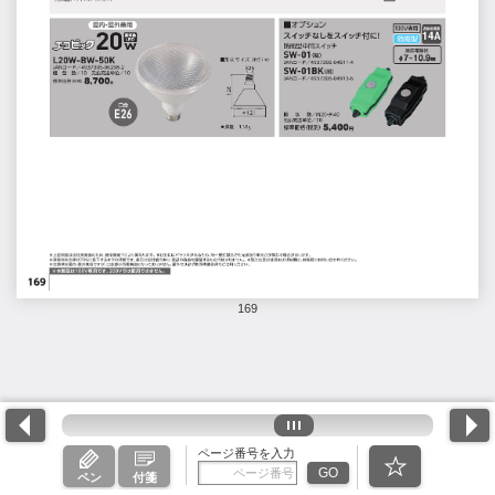
169
ページ番号を入力
GO
ペン
付箋