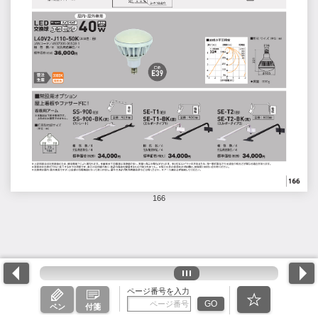
166
ページ番号を入力
GO
ペン
付箋