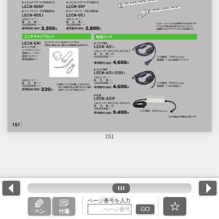
151
ページ番号を入力
GO
ペン
付箋