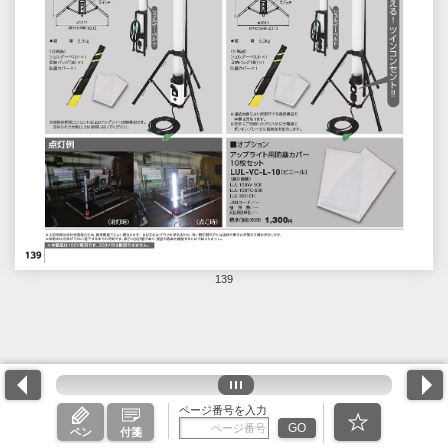
139
ページ番号を入力
GO
ペン
付箋