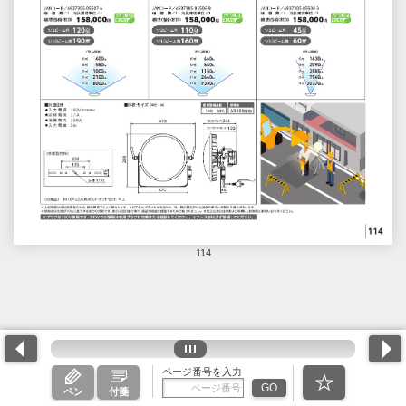
114
ページ番号を入力
GO
ペン
付箋