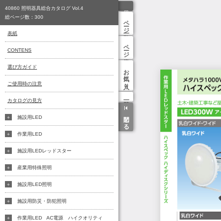
40860 照明器具総合カタログ Vol.4
総ページ数：
300
ページ一覧
表紙
ページ検索
CONTENS
選び方ガイド
お気に入り
ご使用時の注意
カタログの見方
閉じる
施設用LED
作業用LED
施設用LEDレッドスター
産業用特殊照明
施設用LED照明
施設用防災・防犯照明
作業用LED AC電源 ハイクオリティ