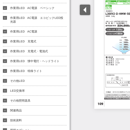
作業用LED AC電源 ベーシック
作業用LED AC電源 エコビックLED投
光器
作業用LED AC電源
作業用LED 充電式
作業用LED 充電式・電池式
作業用LED 懐中電灯・ヘッドライト
作業用LED 特殊ライト
その他LED
LED交換球
その他照明器具
関連商品
技術資料