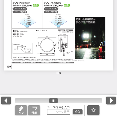
109
ページ番号を入力
GO
ペン
付箋