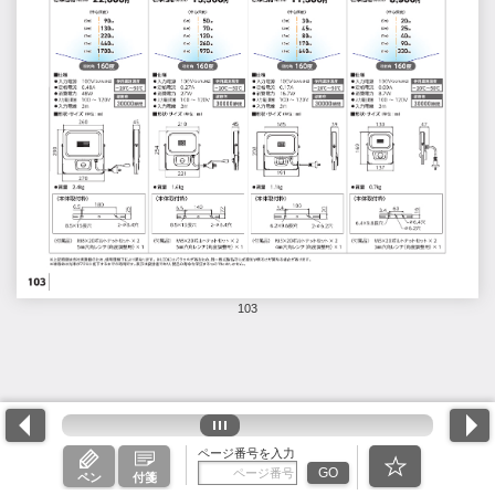
103
ページ番号を入力
GO
ペン
付箋