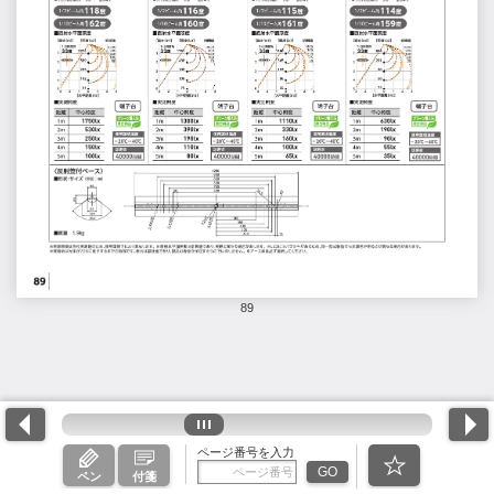
89
ページ番号を入力
GO
ペン
付箋