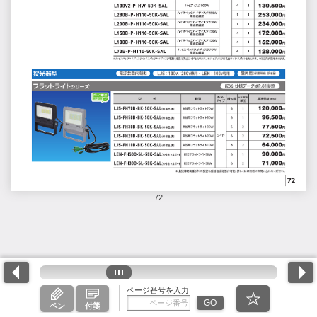
72
ページ番号を入力
GO
ペン
付箋