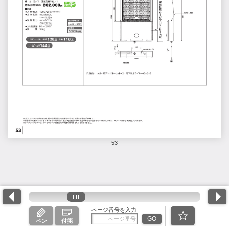
53
ページ番号を入力
GO
ペン
付箋