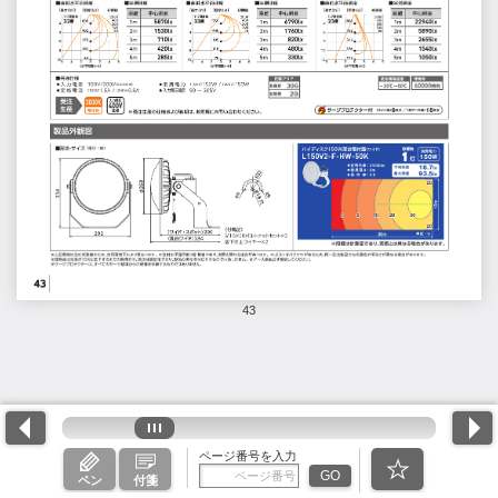
43
ページ番号を入力
GO
ペン
付箋