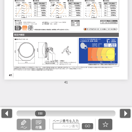
41
ページ番号を入力
GO
ペン
付箋