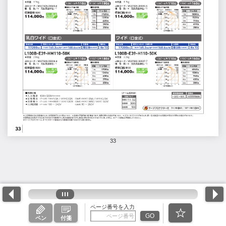
33
ページ番号を入力
GO
ペン
付箋