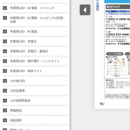
作業用LED AC電源 ベーシック
作業用LED AC電源 エコビックLED投
光器
作業用LED AC電源
作業用LED 充電式
作業用LED 充電式・電池式
作業用LED 懐中電灯・ヘッドライト
作業用LED 特殊ライト
その他LED
LED交換球
その他照明器具
関連商品
技術資料