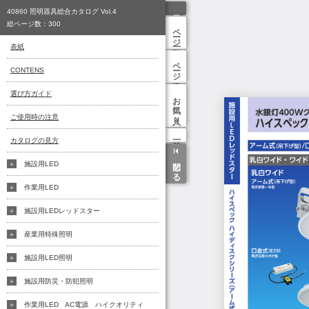
40860 照明器具総合カタログ Vol.4
総ページ数：
300
ページ一覧
表紙
ページ検索
CONTENS
選び方ガイド
お気に入り
ご使用時の注意
カタログの見方
閉じる
施設用LED
作業用LED
施設用LEDレッドスター
産業用特殊照明
施設用LED照明
施設用防災・防犯照明
作業用LED AC電源 ハイクオリティ