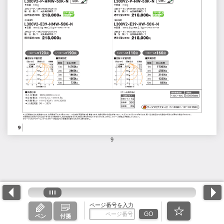
9
ページ番号を入力
GO
ペン
付箋