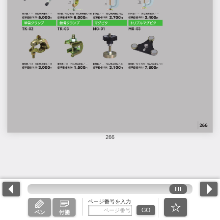
266
ページ番号を入力
GO
ペン
付箋