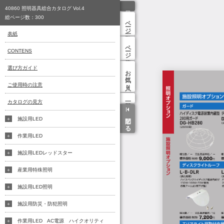
40860 照明器具総合カタログ Vol.4
総ページ数：
300
ページ一覧
表紙
ページ検索
CONTENS
選び方ガイド
お気に入り
ご使用時の注意
カタログの見方
閉じる
施設用LED
作業用LED
施設用LEDレッドスター
産業用特殊照明
施設用LED照明
施設用防災・防犯照明
作業用LED AC電源 ハイクオリティ