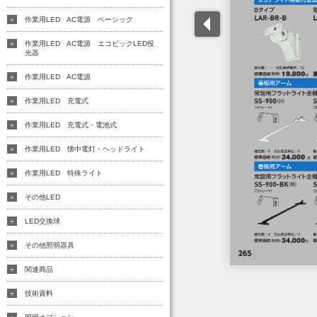
作業用LED AC電源 ベーシック
作業用LED AC電源 エコビックLED投
光器
作業用LED AC電源
作業用LED 充電式
作業用LED 充電式・電池式
作業用LED 懐中電灯・ヘッドライト
作業用LED 特殊ライト
その他LED
LED交換球
その他照明器具
関連商品
技術資料