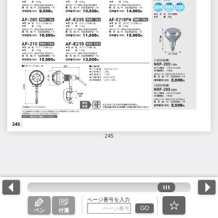
245
ページ番号を入力
GO
ペン
付箋