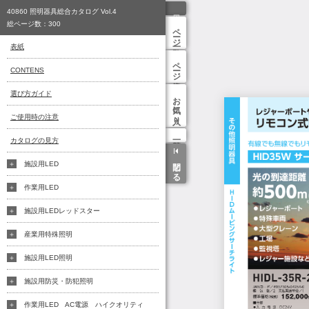
40860 照明器具総合カタログ Vol.4
総ページ数：
300
ページ一覧
表紙
ページ検索
CONTENS
選び方ガイド
お気に入り
ご使用時の注意
カタログの見方
閉じる
施設用LED
作業用LED
施設用LEDレッドスター
産業用特殊照明
施設用LED照明
施設用防災・防犯照明
作業用LED AC電源 ハイクオリティ