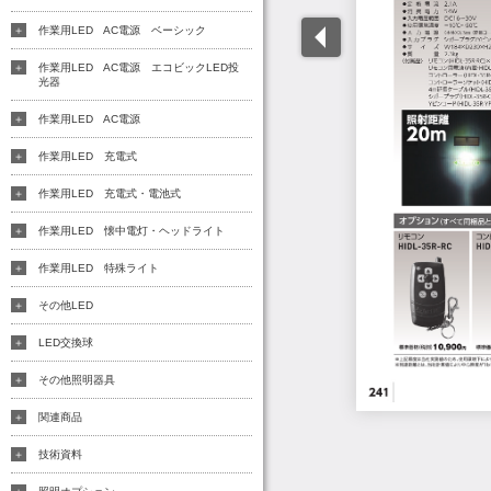
作業用LED AC電源 ベーシック
作業用LED AC電源 エコビックLED投
光器
作業用LED AC電源
作業用LED 充電式
作業用LED 充電式・電池式
作業用LED 懐中電灯・ヘッドライト
作業用LED 特殊ライト
その他LED
LED交換球
その他照明器具
関連商品
技術資料