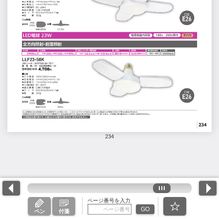
234
ページ番号を入力
GO
ペン
付箋