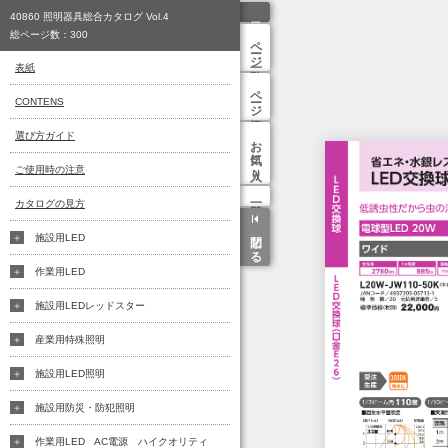
40860 照明器具総合カタログ Vol.4
総ページ数：
300
ページ一覧
表紙
ページ検索
CONTENS
選び方ガイド
お気に入り
ご使用時の注意
カタログの見方
閉じる
施設用LED
作業用LED
施設用LEDレッドスター
産業用特殊照明
施設用LED照明
施設用防災・防犯照明
作業用LED AC電源 ハイクオリティ