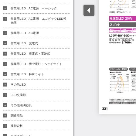
作業用LED AC電源 ベーシック
作業用LED AC電源 エコビックLED投
光器
作業用LED AC電源
作業用LED 充電式
作業用LED 充電式・電池式
作業用LED 懐中電灯・ヘッドライト
作業用LED 特殊ライト
その他LED
LED交換球
その他照明器具
関連商品
技術資料