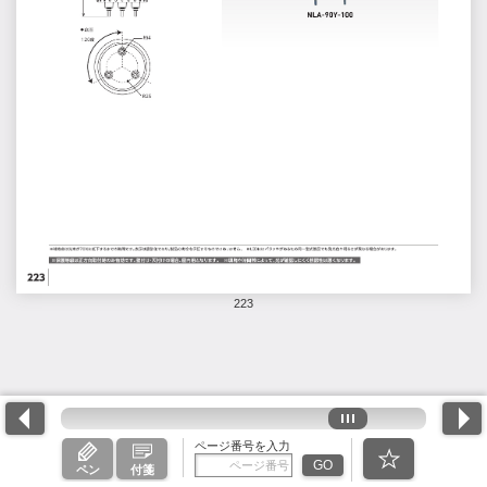
223
ページ番号を入力
GO
ペン
付箋