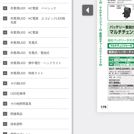
作業用LED AC電源 ベーシック
作業用LED AC電源 エコビックLED投
光器
作業用LED AC電源
作業用LED 充電式
作業用LED 充電式・電池式
作業用LED 懐中電灯・ヘッドライト
作業用LED 特殊ライト
その他LED
LED交換球
その他照明器具
関連商品
技術資料