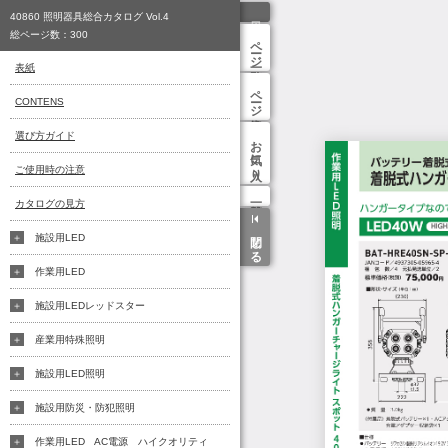
40860 照明器具総合カタログ Vol.4
総ページ数：
300
ページ一覧
表紙
ページ検索
CONTENS
選び方ガイド
お気に入り
ご使用時の注意
カタログの見方
閉じる
施設用LED
作業用LED
施設用LEDレッドスター
産業用特殊照明
施設用LED照明
施設用防災・防犯照明
作業用LED AC電源 ハイクオリティ