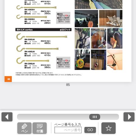
85
ページ番号を入力
GO
ペン
付箋