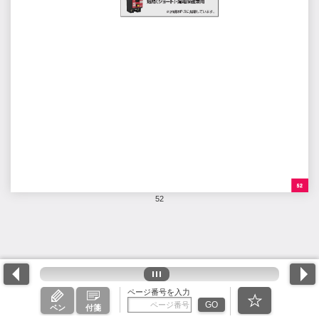
52
ページ番号を入力
GO
ペン
付箋