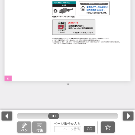
37
ページ番号を入力
GO
ペン
付箋