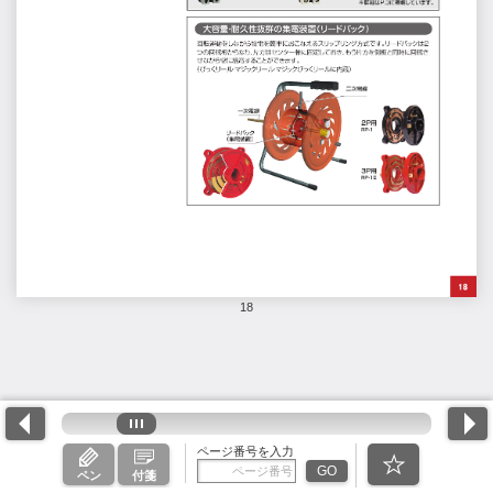
18
ページ番号を入力
GO
ペン
付箋